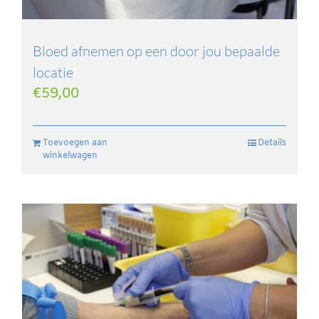
Bloed afnemen op een door jou bepaalde
locatie
€
59,00
Toevoegen aan
Details
winkelwagen