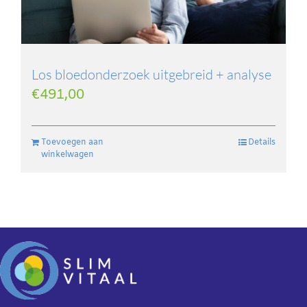
Los bloedonderzoek uitgebreid + analyse
€
491,00
Toevoegen aan
Details
winkelwagen