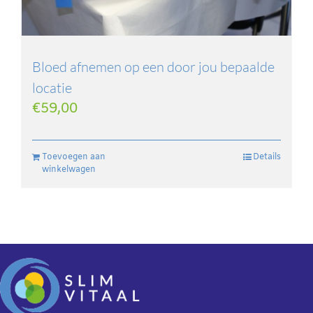
Bloed afnemen op een door jou bepaalde
locatie
€
59,00
Toevoegen aan
Details
winkelwagen