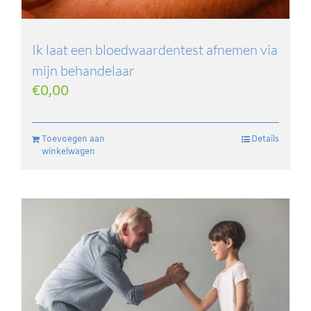
Ik laat een bloedwaardentest afnemen via
mijn behandelaar
€
0,00
Toevoegen aan
Details
winkelwagen