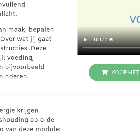
anvullend
licht.
van maak, bepalen
 Over wat jij gaat
structies. Deze
jl: voeding,
m bijvoorbeeld
KOOP HET
minderen.
ergie krijgen
uishouding op orde
deo van deze module: