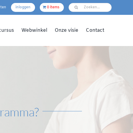
pten
inloggen
0 items
cursus
Webwinkel
Onze visie
Contact
ogramma?