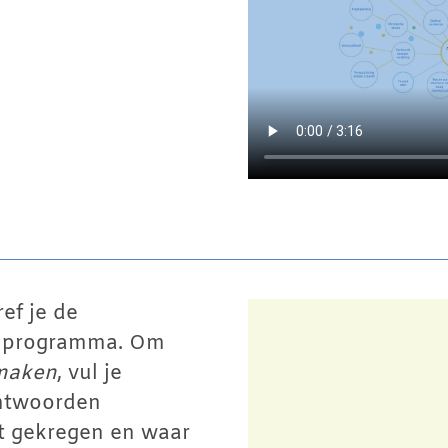
ef je de
et programma. Om
 maken
, vul je
antwoorden
bt gekregen en waar