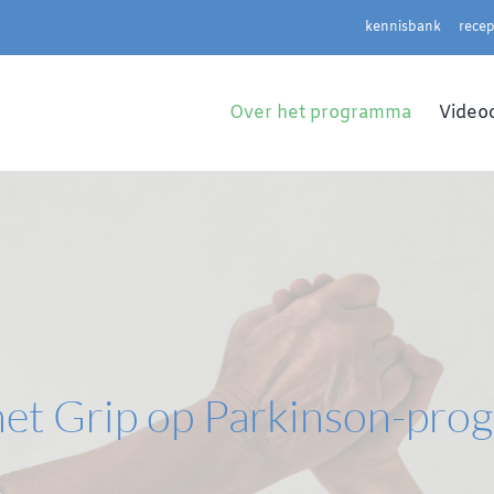
kennisbank
rece
Over het programma
Video
het Grip op Parkinson-pr