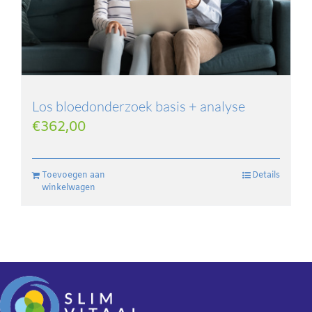
Los bloedonderzoek basis + analyse
€
362,00
Toevoegen aan
Details
winkelwagen