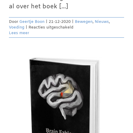
al over het boek [...]
Door
Geertje Boon
|
21-12-2020
|
Bewegen
,
Nieuws
,
voor
Voeding
|
Reacties uitgeschakeld
Symptomen
Lees meer
bestrijden
of
de
oorzaken
van
Parkinson
aanpakken?