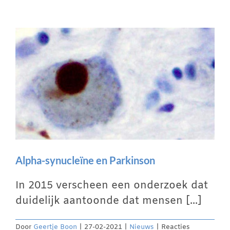
de
darmflora
Alpha-synucleïne en Parkinson
In 2015 verscheen een onderzoek dat
duidelijk aantoonde dat mensen [...]
Door
Geertje Boon
|
27-02-2021
|
Nieuws
|
Reacties