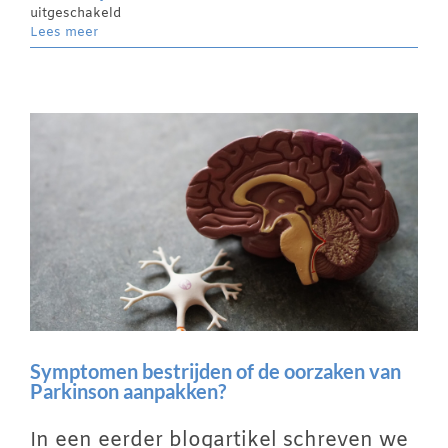
voor
uitgeschakeld
Alpha-
Lees meer
synucleïne
en
Parkinson
Symptomen bestrijden of de oorzaken van
Parkinson aanpakken?
In een eerder blogartikel schreven we