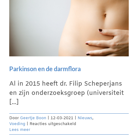
Parkinson en de darmflora
Al in 2015 heeft dr. Filip Scheperjans
en zijn onderzoeksgroep (universiteit
[...]
Door
Geertje Boon
|
12-03-2021
|
Nieuws
,
voor
Voeding
|
Reacties uitgeschakeld
Parkinson
Lees meer
en