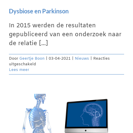
Dysbiose en Parkinson
In 2015 werden de resultaten
gepubliceerd van een onderzoek naar
de relatie [...]
Door
Geertje Boon
|
03-04-2021
|
Nieuws
|
Reacties
voor
uitgeschakeld
Dysbiose
Lees meer
en
Parkinson