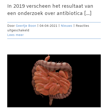
In 2019 verscheen het resultaat van
een onderzoek over antibiotica [...]
Door
Geertje Boon
|
04-04-2021
|
Nieuws
|
Reacties
voor
uitgeschakeld
Antibiotica
Lees meer
en
Parkinson