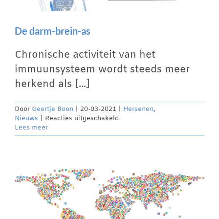
De darm-brein-as
Chronische activiteit van het
immuunsysteem wordt steeds meer
herkend als [...]
Door
Geertje Boon
|
20-03-2021
|
Hersenen
,
voor
Nieuws
|
Reacties uitgeschakeld
De
Lees meer
darm-
brein-
as