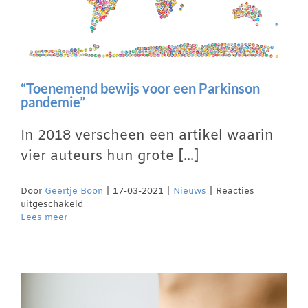
“Toenemend bewijs voor een Parkinson
pandemie”
In 2018 verscheen een artikel waarin
vier auteurs hun grote [...]
Door
Geertje Boon
|
17-03-2021
|
Nieuws
|
Reacties
voor
uitgeschakeld
“Toenemend
Lees meer
bewijs
voor
een
Parkinson
pandemie”