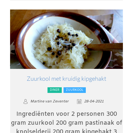
Zuurkool met kruidig kipgehakt
DINER
ZUURKOOL
Martine van Zeventer
28-04-2021
Ingrediënten voor 2 personen 300
gram zuurkool 200 gram pastinaak of
knolselderij 200 gram kipgehakt 3