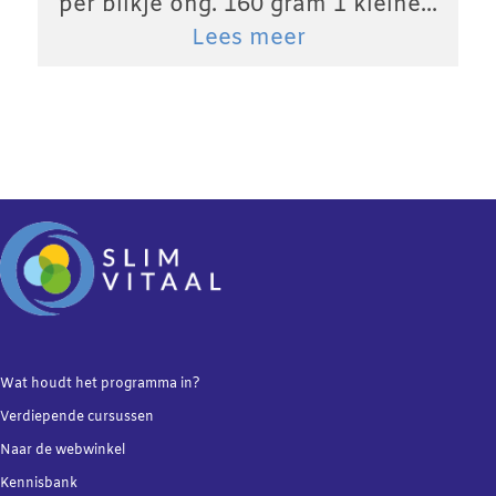
per blikje ong. 160 gram 1 kleine...
Lees meer
Wat houdt het programma in?
Verdiepende
cursussen
Naar de webwinkel
Kennisbank