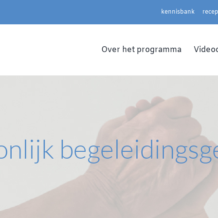
kennisbank
rece
Over het programma
Video
nlijk begeleidings