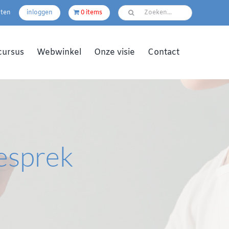
pten
inloggen
0 items
cursus
Webwinkel
Onze visie
Contact
gesprek