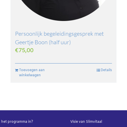
Persoonlijk begeleidingsgesprek met
Geertje Boon (half uur)
€
75,00
Toevoegen aan
Details
winkelwagen
 het programma in?
Visie van Slimvitaal