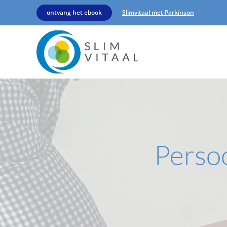
ontvang het ebook
Slimvitaal met Parkinson
Persoo