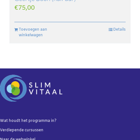
€
75,00
Toevoegen aan
Details
winkelwagen
Wat houdt het programma in?
Verdiepende
cursussen
Naar de webwinkel