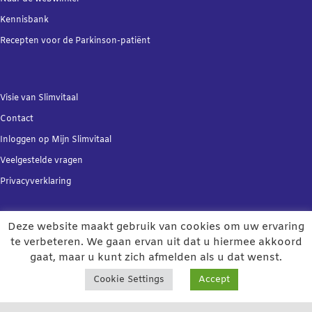
Kennisbank
Recepten voor de Parkinson-patiënt
Visie van Slimvitaal
Contact
Inloggen op Mijn Slimvitaal
Veelgestelde vragen
Privacyverklaring
Deze website maakt gebruik van cookies om uw ervaring
te verbeteren. We gaan ervan uit dat u hiermee akkoord
gaat, maar u kunt zich afmelden als u dat wenst.
Copyright 2021 | Het online
Grip op Parkinson
Cookie Settings
Accept
programma is ontwikkeld door Slimvitaal BV