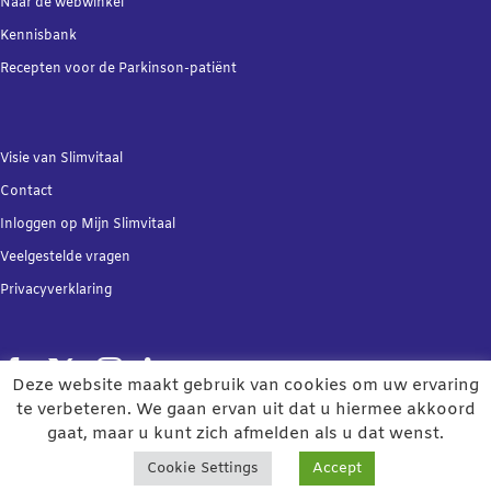
Naar de webwinkel
Kennisbank
Recepten voor de Parkinson-patiënt
Visie van Slimvitaal
Contact
Inloggen op Mijn Slimvitaal
Veelgestelde vragen
Privacyverklaring
Deze website maakt gebruik van cookies om uw ervaring
te verbeteren. We gaan ervan uit dat u hiermee akkoord
Copyright 2021 | Het online
Grip op Parkinson
gaat, maar u kunt zich afmelden als u dat wenst.
programma is ontwikkeld door Slimvitaal BV
Cookie Settings
Accept