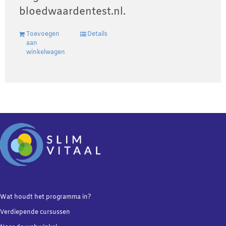
bloedwaardentest.nl.
Toevoegen
Details
aan
winkelwagen
Wat houdt het programma in?
Verdiepende
cursussen