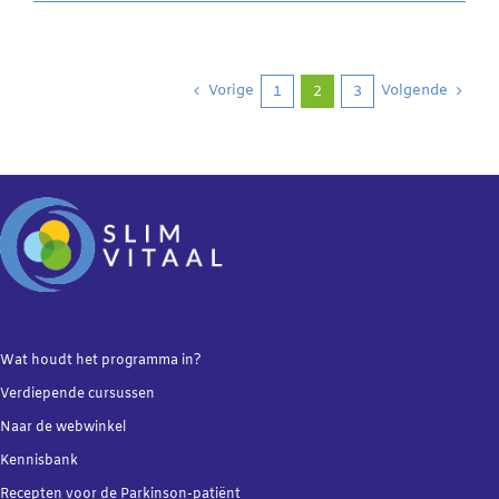
met
mosselen
Vorige
Volgende
1
2
3
Wat houdt het programma in?
Verdiepende
cursussen
Naar de webwinkel
Kennisbank
Recepten voor de Parkinson-patiënt