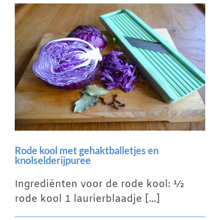
Winkelwagen
Contact
Inloggen
Rode kool met gehaktballetjes en
knolselderijpuree
Ingrediënten voor de rode kool: ½
rode kool 1 laurierblaadje [...]