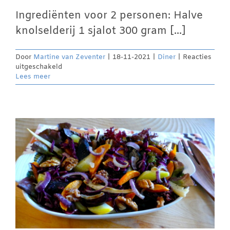
Ingrediënten voor 2 personen: Halve
knolselderij 1 sjalot 300 gram [...]
Door
Martine van Zeventer
|
18-11-2021
|
Diner
|
Reacties
voor
uitgeschakeld
Knolselderij
Lees meer
‘risotto’
met
kip
en
paddenstoelen