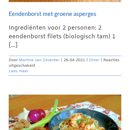
Eendenborst met groene asperges
Ingrediënten voor 2 personen: 2
eendenborst filets (biologisch tam) 1
[...]
Door
Martine van Zeventer
|
26-04-2021
|
Diner
|
Reacties
voor
uitgeschakeld
Eendenborst
Lees meer
met
groene
asperges