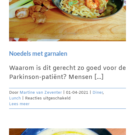
Noedels met garnalen
Waarom is dit gerecht zo goed voor de
Parkinson-patiënt? Mensen [...]
Door
Martine van Zeventer
|
01-04-2021
|
Diner
,
voor
Lunch
|
Reacties uitgeschakeld
Noedels
Lees meer
met
garnalen