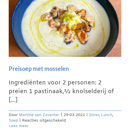
Preisoep met mosselen
Ingrediënten voor 2 personen: 2
preien 1 pastinaak,½ knolselderij of
[...]
Door
Martine van Zeventer
|
29-03-2021
|
Diner
,
Lunch
,
voor
Soep
|
Reacties uitgeschakeld
Preisoep
Lees meer