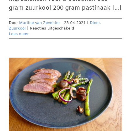
gram zuurkool 200 gram pastinaak [...]
Door
Martine van Zeventer
|
28-04-2021
|
Diner
,
voor
Zuurkool
|
Reacties uitgeschakeld
Zuurkool
Lees meer
met
kruidig
kipgehakt