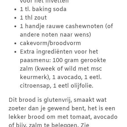
voor het invetten
1 tl. baking soda
1 thl zout
1 handje rauwe cashewnoten (of
andere noten naar wens)
cakevorm/broodvorm
Extra ingrediënten voor het
paasmenu: 100 gram gerookte
zalm (kweek of wild met msc
keurmerk), 1 avocado, 1 eetl.
citroensap, 1 eetl olijfolie.
Dit brood is glutenvrij, smaakt wat
zoeter dan je gewend bent, het is een
lekker brood om met tomaat, avocado
of bijv. zalm te beleggen. Zie