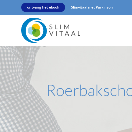
ontvang het ebook
Slimvitaal met Parkinson
Roerbakschot