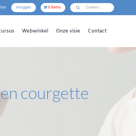
pten
inloggen
0 items
cursus
Webwinkel
Onze visie
Contact
 en courgette