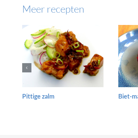
Meer recepten
Biet-makreel salade
Tomate