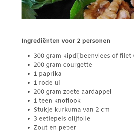
Ingrediënten voor 2 personen
300 gram kipdijbeenvlees of filet 
200 gram courgette
1 paprika
1 rode ui
200 gram zoete aardappel
1 teen knoflook
Stukje kurkuma van 2 cm
3 eetlepels olijfolie
Zout en peper