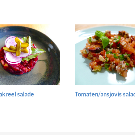
n/ansjovis salade
Crespelle met spinazie
tomatensaus