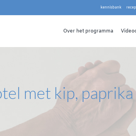
kennisbank
rece
Over het programma
Video
el met kip, paprika