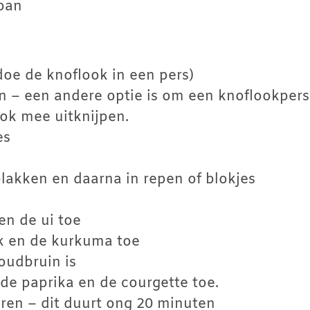
span
 doe de knoflook in een pers)
jn – een andere optie is om een knoflookpers
ok mee uitknijpen.
es
 plakken en daarna in repen of blokjes
en de ui toe
k en de kurkuma toe
oudbruin is
de paprika en de courgette toe.
aren – dit duurt ong 20 minuten