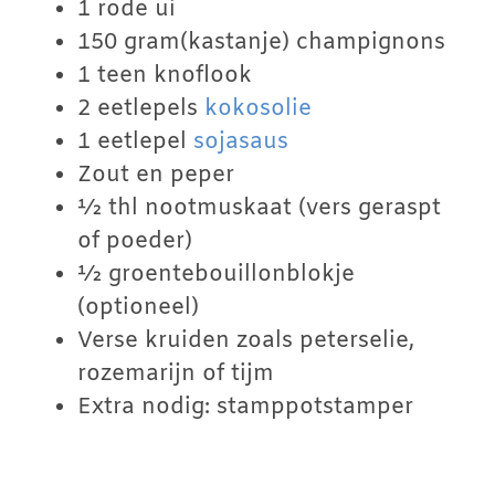
1 rode ui
150 gram(kastanje) champignons
1 teen knoflook
2 eetlepels
kokosolie
1 eetlepel
sojasaus
Zout en peper
½ thl nootmuskaat (vers geraspt
of poeder)
½ groentebouillonblokje
(optioneel)
Verse kruiden zoals peterselie,
rozemarijn of tijm
Extra nodig: stamppotstamper